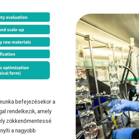
 munka befejezésekor a
al rendelkezik, amely
amely zökkenőmentessé
nyíti a nagyobb