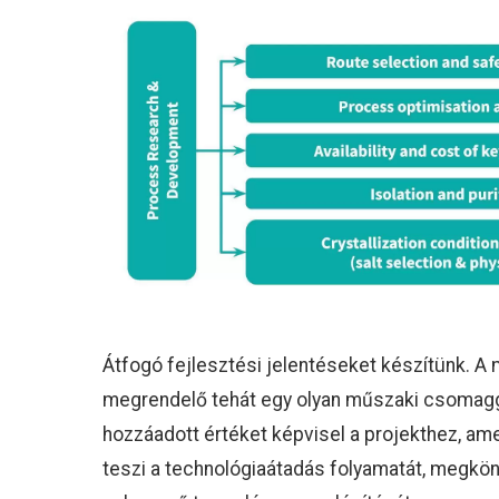
Átfogó fejlesztési jelentéseket készítünk. A
megrendelő tehát egy olyan műszaki csomagg
hozzáadott értéket képvisel a projekthez, 
teszi a technológiaátadás folyamatát, megkön