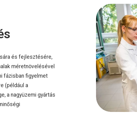
és
sára és fejlesztésére,
onalak méretnövelésével
i fázisban figyelmet
e (például a
ge, a nagyüzemi gyártás
 minőségi