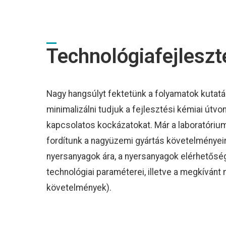
Technológiafejleszt
Nagy hangsúlyt fektetünk a folyamatok kutatá
minimalizálni tudjuk a fejlesztési kémiai útv
kapcsolatos kockázatokat. Már a laboratórium
fordítunk a nagyüzemi gyártás követelményeir
nyersanyagok ára, a nyersanyagok elérhetősé
technológiai paraméterei, illetve a megkívánt
követelmények).