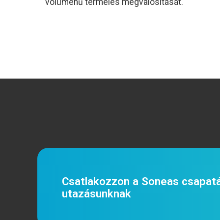
volumenű termelés megvalósítását.
Csatlakozzon a Soneas csapatá
utazásunknak